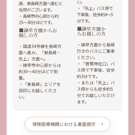
い。
過、東長崎方面へ進むと
・「矢上」バス停で
当院がございます。
下車後、徒歩約4〜5
・長崎市中心部から約
分です。
25〜30分ほどです。
■諫早方面か
■諫早方面からお
らお越しの方
越しの方
・諫早方面から長崎
・国道34号線を長崎方
行きのバスにご乗車
面へ進み、「東長崎・
ください。
矢上」方面へ。
・「普賢神社口」バ
・諫早市中心部からは
ス停で下車後、徒歩
約30〜40分ほどで到
約3分です。
着。
・または「矢上」バ
・「東長崎」エリアを
ス停からも徒歩約5
目印にお越しくださ
分でお越しいただけ
い。
ます。
保険医療機関における書面掲示