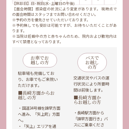
【休診日】日･祝日(水･土曜日の午後)
【面会時間】感染症の状況により変更があります。 現時点で
の面会時間はスタッフまでお問い合わせください。
※
予約の方を優先させていただいております。
※
予約無しでも受診は可能ですが、お待ちいただくことがあ
ります。
※当院は妊娠中の方と赤ちゃんのため、院内および敷地内は
すべて禁煙となっております。
お車でお
バスで
越しの方
お越し
の方
駐車場も完備してお
交通状況やバスの運
り、お車でもご来院い
行状況により所要時
ただけます。
間は前後します。
■長崎方面からお
越しの方
■長崎方面か
らお越しの方
・国道34号線を諫早方面
・長崎駅方面から
へ進み、「矢上町」方面
「諫早方面行き」バ
へ。
スにご乗車くださ
・「矢上」エリアを通