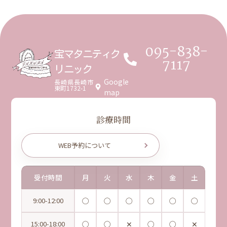
095-838-
宝マタニティク
7117
リニック
Google
長崎県長崎市
東町1732-1
map
診療時間
WEB予約について
受付時間
月
火
水
木
金
土
9:00-12:00
◯
◯
◯
◯
◯
◯
15:00-18:00
◯
◯
✕
◯
◯
✕