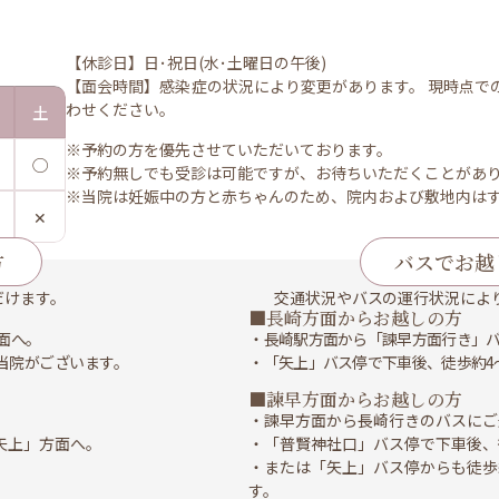
【休診日】日･祝日(水･土曜日の午後)
【面会時間】感染症の状況により変更があります。 現時点で
わせください。
土
※
予約の方を優先させていただいております。
◯
※
予約無しでも受診は可能ですが、お待ちいただくことがあ
※当院は妊娠中の方と赤ちゃんのため、院内および敷地内は
✕
方
バスでお越
だけます。
交通状況やバスの運行状況によ
■長崎方面からお越しの方
面へ。
・長崎駅方面から「諫早方面行き」
当院がございます。
・「矢上」バス停で下車後、徒歩約4
■諫早方面からお越しの方
・諫早方面から長崎行きのバスにご
矢上」方面へ。
・「普賢神社口」バス停で下車後、
。
・または「矢上」バス停からも徒歩
。
す。