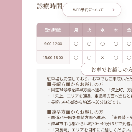
診療時間
WEB予約について
受付時間
月
火
水
木
金
◯
◯
◯
◯
◯
9:00-12:00
◯
◯
✕
◯
◯
15:00-18:00
お車でお越しの
駐車場も完備しており、お車でもご来院いた
■長崎方面からお越しの方
・国道34号線を諫早方面へ進み、「矢上町」方
・「矢上」エリアを通過、東長崎方面へ進むと
・長崎市中心部から約25〜30分ほどです。
■諫早方面からお越しの方
・国道34号線を長崎方面へ進み、「東長崎・
・諫早市中心部からは約30〜40分ほどで到着
・「東長崎」エリアを目印にお越しください